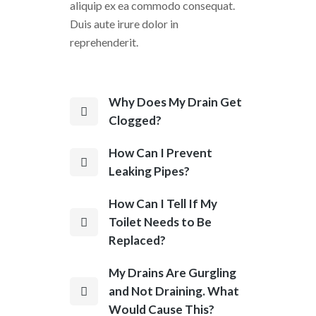
aliquip ex ea commodo consequat.
Duis aute irure dolor in
reprehenderit.
Why Does My Drain Get
Clogged?
How Can I Prevent
Leaking Pipes?
How Can I Tell If My
Toilet Needs to Be
Replaced?
My Drains Are Gurgling
and Not Draining. What
Would Cause This?