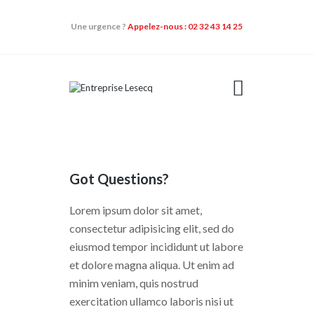
Une urgence ?
Appelez-nous : 02 32 43 14 25
NOS DOMAINES
D’ACTIVITÉS
QUI SOMMES-NOUS
NOS QUALIFICATIONS
Got Questions?
CONTACT
NOS ACTUALITÉS
Lorem ipsum dolor sit amet,
consectetur adipisicing elit, sed do
eiusmod tempor incididunt ut labore
et dolore magna aliqua. Ut enim ad
minim veniam, quis nostrud
exercitation ullamco laboris nisi ut