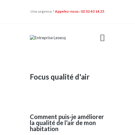
Une urgence ?
Appelez-nous : 02 32 43 14 25
NOS DOMAINES
D’ACTIVITÉS
QUI SOMMES-NOUS
NOS QUALIFICATIONS
Focus qualité d'air
CONTACT
NOS ACTUALITÉS
Comment puis-je améliorer
la qualité de l’air de mon
habitation