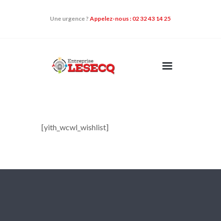
Une urgence ?
Appelez-nous : 02 32 43 14 25
NOS DOMAINES
D’ACTIVITÉS
[yith_wcwl_wishlist]
QUI SOMMES-NOUS
NOS QUALIFICATIONS
CONTACT
NOS ACTUALITÉS