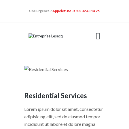
Une urgence ?
Appelez-nous : 02 32 43 14 25
NOS DOMAINES
D’ACTIVITÉS
QUI SOMMES-NOUS
NOS QUALIFICATIONS
CONTACT
NOS ACTUALITÉS
Residential Services
Lorem ipsum dolor sit amet, consectetur
adipisicing elit, sed do eiusmod tempor
incididunt ut labore et dolore magna