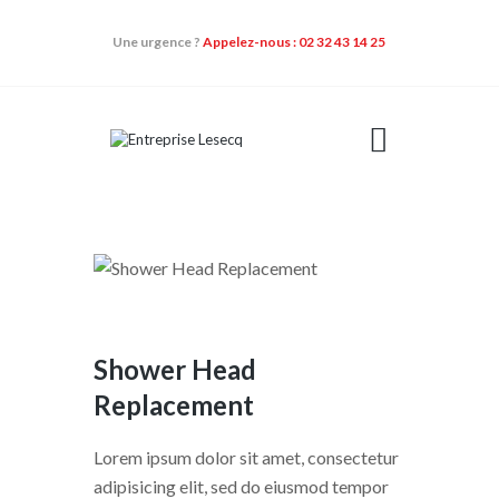
Une urgence ?
Appelez-nous : 02 32 43 14 25
NOS DOMAINES
D’ACTIVITÉS
QUI SOMMES-NOUS
NOS QUALIFICATIONS
CONTACT
NOS ACTUALITÉS
Shower Head
Replacement
Lorem ipsum dolor sit amet, consectetur
adipisicing elit, sed do eiusmod tempor