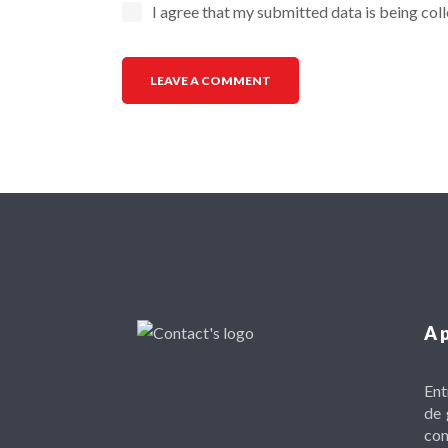
I agree that my submitted data is being col
A 
Ent
de 
con