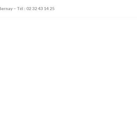
NOS DOMAINES
ernay – Tél : 02 32 43 14 25
D’ACTIVITÉS
QUI SOMMES-
NOUS
NOS
QUALIFICATIONS
CONTACT
NOS ACTUALITÉS