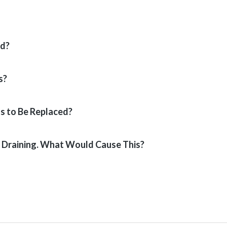
ed?
s?
ds to Be Replaced?
t Draining. What Would Cause This?